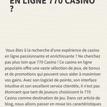
EN LIGNE 770 CASINO
?
Vous êtes à la recherche d'une expérience de casino
en ligne passionnante et enrichissante ? Ne cherchez
pas plus loin que 770 Casino ! Ce casino en ligne
populaire offre une vaste sélection de jeux, de bonus
et de promotions qui peuvent vous aider à maximiser
vos gains. Avec son logiciel de pointe, son interface
intuitive et son excellent service clientèle, il n'est pas
étonnant que tant de joueurs choisissent le 770
Casino comme destination de jeu. Dans cet article de
blog, nous allons passer en revue les caractéristiques