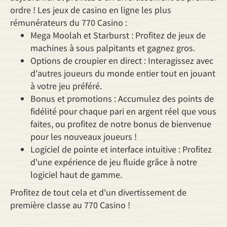
ordre ! Les jeux de casino en ligne les plus
rémunérateurs du 770 Casino :
Mega Moolah et Starburst : Profitez de jeux de
machines à sous palpitants et gagnez gros.
Options de croupier en direct : Interagissez avec
d'autres joueurs du monde entier tout en jouant
à votre jeu préféré.
Bonus et promotions : Accumulez des points de
fidélité pour chaque pari en argent réel que vous
faites, ou profitez de notre bonus de bienvenue
pour les nouveaux joueurs !
Logiciel de pointe et interface intuitive : Profitez
d'une expérience de jeu fluide grâce à notre
logiciel haut de gamme.
Profitez de tout cela et d'un divertissement de
première classe au 770 Casino !