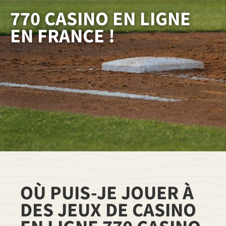
770 CASINO EN LIGNE
EN FRANCE !
OÙ PUIS-JE JOUER À
DES JEUX DE CASINO