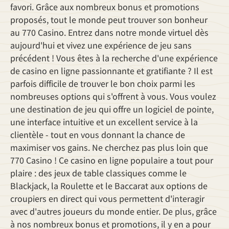
favori. Grâce aux nombreux bonus et promotions
proposés, tout le monde peut trouver son bonheur
au 770 Casino. Entrez dans notre monde virtuel dès
aujourd'hui et vivez une expérience de jeu sans
précédent ! Vous êtes à la recherche d'une expérience
de casino en ligne passionnante et gratifiante ? Il est
parfois difficile de trouver le bon choix parmi les
nombreuses options qui s'offrent à vous. Vous voulez
une destination de jeu qui offre un logiciel de pointe,
une interface intuitive et un excellent service à la
clientèle - tout en vous donnant la chance de
maximiser vos gains. Ne cherchez pas plus loin que
770 Casino ! Ce casino en ligne populaire a tout pour
plaire : des jeux de table classiques comme le
Blackjack, la Roulette et le Baccarat aux options de
croupiers en direct qui vous permettent d'interagir
avec d'autres joueurs du monde entier. De plus, grâce
à nos nombreux bonus et promotions, il y en a pour