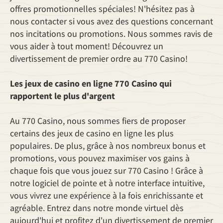
offres promotionnelles spéciales! N'hésitez pas à
nous contacter si vous avez des questions concernant
nos incitations ou promotions. Nous sommes ravis de
vous aider à tout moment! Découvrez un
divertissement de premier ordre au 770 Casino!
Les jeux de casino en ligne 770 Casino qui
rapportent le plus d'argent
Au 770 Casino, nous sommes fiers de proposer
certains des jeux de casino en ligne les plus
populaires. De plus, grâce à nos nombreux bonus et
promotions, vous pouvez maximiser vos gains à
chaque fois que vous jouez sur 770 Casino ! Grâce à
notre logiciel de pointe et à notre interface intuitive,
vous vivrez une expérience à la fois enrichissante et
agréable. Entrez dans notre monde virtuel dès
aujourd'hui et profitez d'un divertissement de premier