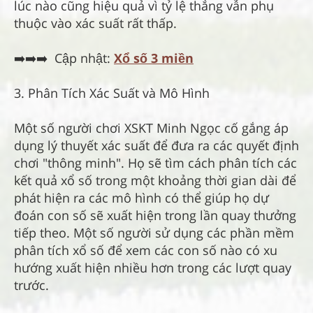
lúc nào cũng hiệu quả vì tỷ lệ thắng vẫn phụ
thuộc vào xác suất rất thấp.
➡️➡️➡️ Cập nhật:
Xổ số 3 miền
3. Phân Tích Xác Suất và Mô Hình
Một số người chơi XSKT Minh Ngọc cố gắng áp
dụng lý thuyết xác suất để đưa ra các quyết định
chơi "thông minh". Họ sẽ tìm cách phân tích các
kết quả xổ số trong một khoảng thời gian dài để
phát hiện ra các mô hình có thể giúp họ dự
đoán con số sẽ xuất hiện trong lần quay thưởng
tiếp theo. Một số người sử dụng các phần mềm
phân tích xổ số để xem các con số nào có xu
hướng xuất hiện nhiều hơn trong các lượt quay
trước.