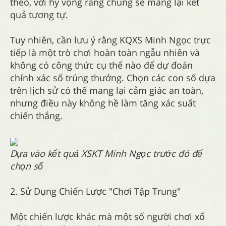
theo, với hy vọng rằng chúng sẽ mang lại kết
quả tương tự.
Tuy nhiên, cần lưu ý rằng KQXS Minh Ngọc trực
tiếp là một trò chơi hoàn toàn ngẫu nhiên và
không có công thức cụ thể nào để dự đoán
chính xác số trúng thưởng. Chọn các con số dựa
trên lịch sử có thể mang lại cảm giác an toàn,
nhưng điều này không hề làm tăng xác suất
chiến thắng.
Dựa vào kết quả XSKT Minh Ngọc trước đó để
chọn số
2. Sử Dụng Chiến Lược "Chơi Tập Trung"
Một chiến lược khác mà một số người chơi xổ