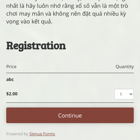
nhất là hãy luôn nhớ rằng xổ số vẫn là một trò
chơi may mắn và không nên đặt quá nhiều kỳ
vọng vào kết quả.
Registration
Price
Quantity
abc
$2.00
Powered by
Signup Forms