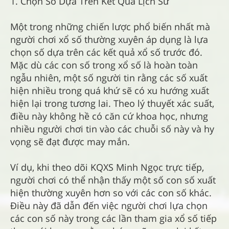
1. Chọn Số Dựa Trên Kết Quả Lịch Sử
Một trong những chiến lược phổ biến nhất mà
người chơi xổ số thường xuyên áp dụng là lựa
chọn số dựa trên các kết quả xổ số trước đó.
Mặc dù các con số trong xổ số là hoàn toàn
ngẫu nhiên, một số người tin rằng các số xuất
hiện nhiều trong quá khứ sẽ có xu hướng xuất
hiện lại trong tương lai. Theo lý thuyết xác suất,
điều này không hề có căn cứ khoa học, nhưng
nhiều người chơi tin vào các chuỗi số này và hy
vọng sẽ đạt được may mắn.
Ví dụ, khi theo dõi KQXS Minh Ngọc trực tiếp,
người chơi có thể nhận thấy một số con số xuất
hiện thường xuyên hơn so với các con số khác.
Điều này đã dẫn đến việc người chơi lựa chọn
các con số này trong các lần tham gia xổ số tiếp