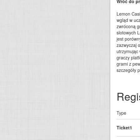
Wróć do p
Lemon Casin
wgląd w ucz
zwróconą gr
slotowych L
jest porówn
zazwyczaj o
utrzymując 
graczy plat
grami z pew
szczegóły p
Regi
Type
Ticket1